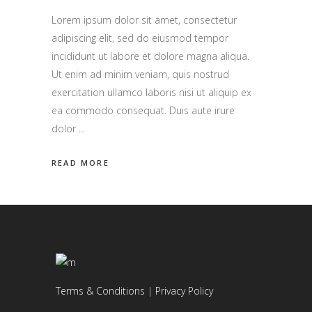
Lorem ipsum dolor sit amet, consectetur
adipiscing elit, sed do eiusmod tempor
incididunt ut labore et dolore magna aliqua.
Ut enim ad minim veniam, quis nostrud
exercitation ullamco laboris nisi ut aliquip ex
ea commodo consequat. Duis aute irure
dolor
READ MORE
Terms & Conditions
|
Privacy Policy